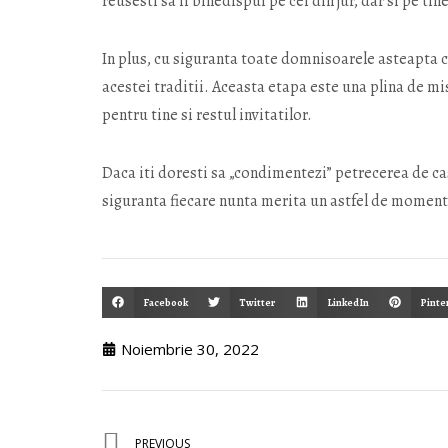
reusesti sa ii binedispui pe cei din jur, dar si pe tine
In plus, cu siguranta toate domnisoarele asteapta c
acestei traditii. Aceasta etapa este una plina de mis
pentru tine si restul invitatilor.
Daca iti doresti sa „condimentezi” petrecerea de ca
siguranta fiecare nunta merita un astfel de moment p
Facebook
Twitter
LinkedIn
Pinte
Noiembrie 30, 2022
PREVIOUS