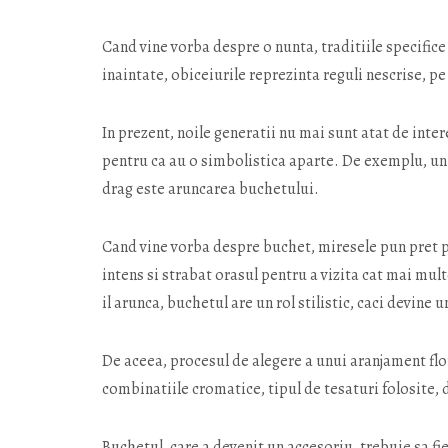
Cand vine vorba despre o nunta, traditiile specific
inaintate, obiceiurile reprezinta reguli nescrise, pe
In prezent, noile generatii nu mai sunt atat de inter
pentru ca au o simbolistica aparte. De exemplu, unu
drag este aruncarea buchetului.
Cand vine vorba despre buchet, miresele pun pret pe
intens si strabat orasul pentru a vizita cat mai mult
il arunca, buchetul are un rol stilistic, caci devine
De aceea, procesul de alegere a unui aranjament flor
combinatiile cromatice, tipul de tesaturi folosite, 
Buchetul, care a devenit un accesoriu, trebuie sa fie