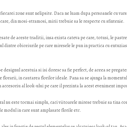
e fiecarei zone sunt nelipsite. Daca ne luam dupa persoanele cu var
 care, din mosi-stramosi, mirii trebuie sa le respecte cu sfintenie.
esate de aceste traditii, insa exista cateva pe care, totusi, le pastr
l dintre obiceiurile pe care miresele le pun in practica cu entuzia
 designul acestuia si isi doresc sa fie perfect, de aceea se pregate
e florarii, in cautarea florilor ideale. Pana sa se ajunga la momentul
 un accesoriu al look-ului pe care il prezinta la acest eveniment impo
al nu este tocmai simplu, caci viitoarele mirese trebuie sa tina co
de modul in care sunt amplasate florile etc.
 ales in functie de restul elementelor ce alcatuiesc look-ul tau. Asa