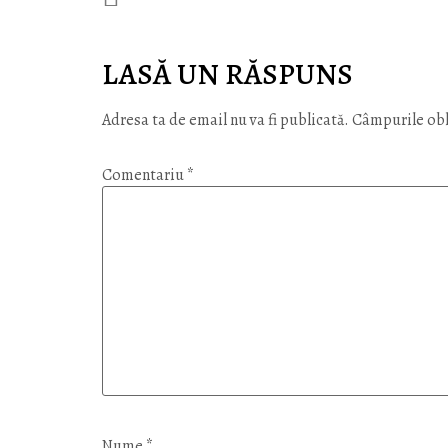
LASĂ UN RĂSPUNS
Adresa ta de email nu va fi publicată.
Câmpurile obl
Comentariu
*
Nume
*