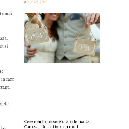
iunie 27, 2023
ste mai
eaza,
sm si
sc
 in care
rtant.
nt de
Cele mai frumoase urari de nunta.
Cum sa ii feliciti intr-un mod
dar,