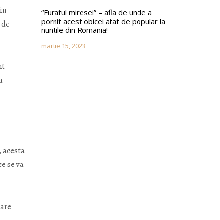
in
“Furatul miresei” – afla de unde a
pornit acest obicei atat de popular la
a de
nuntile din Romania!
martie 15, 2023
nt
a
, acesta
ce se va
care