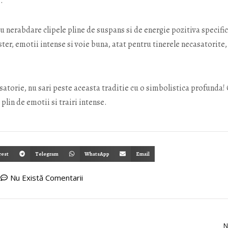
.
u nerabdare clipele pline de suspans si de energie pozitiva specifi
ter, emotii intense si voie buna, atat pentru tinerele necasatorite, 
satorie, nu sari peste aceasta traditie cu o simbolistica profunda!
lin de emotii si trairi intense.
rest
Telegram
WhatsApp
Email
Nu Există Comentarii
N