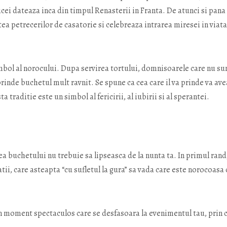
cei dateaza inca din timpul Renasterii in Franta. De atunci si pana 
tea petrecerilor de casatorie si celebreaza intrarea miresei in viat
simbol al norocului. Dupa servirea tortului, domnisoarele care nu su
prinde buchetul mult ravnit. Se spune ca cea care il va prinde va ave
 traditie este un simbol al fericirii, al iubirii si al sperantei.
rea buchetului nu trebuie sa lipseasca de la nunta ta. In primul rand
i, care asteapta “cu sufletul la gura” sa vada care este norocoasa 
n moment spectaculos care se desfasoara la evenimentul tau, prin 