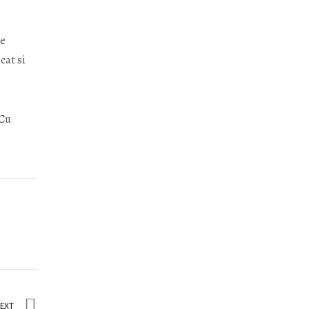
ce
cat si
 Cu
EXT