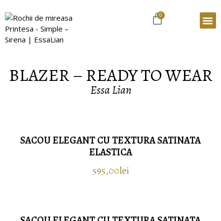
0
BLAZER – READY TO WEAR
ESSA LIAN X ROXANA CIUCHILAN
BLANURI SI PALTOANE
ROCHII DE MIREASA
ROCHII DE NUNTA
READY TO WEAR
GIFT CARD
Essa Lian
SACOU ELEGANT CU TEXTURA SATINATA
ELASTICA
595,00
lei
Selectează opțiunile
SACOU ELEGANT CU TEXTURA SATINATA