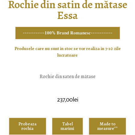
Rochie din satin de mătase
Essa
------------𝟏𝟎𝟎% 𝐁𝐫𝐚𝐧𝐝 𝐑𝐨𝐦𝐚𝐧𝐞𝐬𝐜------------
Produsele care nu sunt in stoc se vor realiza in 7-10 zile
lucratoare
Rochie din saten de mătase
237,00
lei
Probeaza
Tabel
Made to
rochia
marimi
measure**