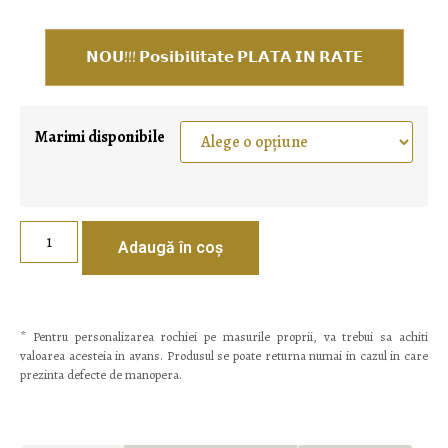
𝗡𝗢𝗨!!! 𝗣𝗼𝘀𝗶𝗯𝗶𝗹𝗶𝘁𝗮𝘁𝗲 𝗣𝗟𝗔𝗧𝗔 𝗜𝗡 𝗥𝗔𝗧𝗘
Marimi disponibile
Adaugă în coș
* Pentru personalizarea rochiei pe masurile proprii, va trebui sa achiti
valoarea acesteia in avans. Produsul se poate returna numai in cazul in care
prezinta defecte de manopera.