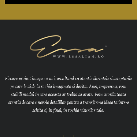
Fiecare proiect incepe cu noi, ascultand cu atentie dorintele si asteptarile
pe care le ai de la rochia imaginata si dorita. Apoi, impreuna, vom
stabili modul in care aceasta ar trebui sa arate. Vom acorda toata
atentia de care e nevoie detaliilor pentru a transforma ideea ta intr-o
schita si, in final, in rochia visurilor tale.