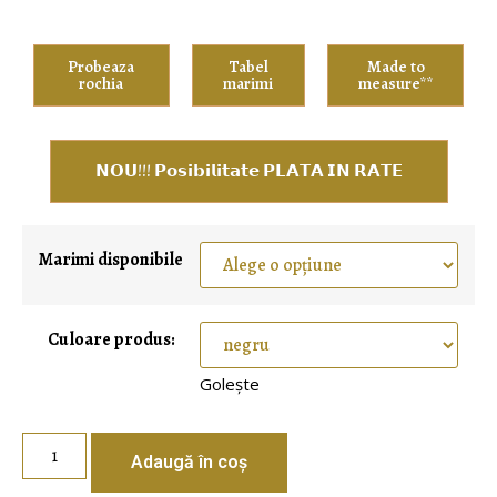
Probeaza
Tabel
Made to
rochia
marimi
measure**
𝗡𝗢𝗨!!! 𝗣𝗼𝘀𝗶𝗯𝗶𝗹𝗶𝘁𝗮𝘁𝗲 𝗣𝗟𝗔𝗧𝗔 𝗜𝗡 𝗥𝗔𝗧𝗘
Marimi disponibile
Culoare produs:
Golește
Adaugă în coș