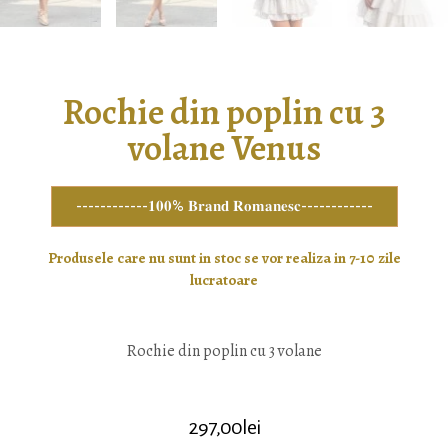
Rochie din poplin cu 3
volane Venus
------------𝟏𝟎𝟎% 𝐁𝐫𝐚𝐧𝐝 𝐑𝐨𝐦𝐚𝐧𝐞𝐬𝐜------------
Produsele care nu sunt in stoc se vor realiza in 7-10 zile
lucratoare
Rochie din poplin cu 3 volane
297,00
lei