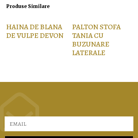
Produse Similare
HAINA DE BLANA
PALTON STOFA
DE VULPE DEVON
TANIA CU
BUZUNARE
2.475,00
lei
LATERALE
Selectează opțiunile
1.649,00
lei
Selectează opțiunile
NEWSLETTER