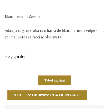
Blana de vulpe Serena
Adauga in garderoba ta o haina de blana naturala vulpe si nu
vei mai putea sa treci neobservata!
2.475,00
lei
Tabel marimi
𝗡𝗢𝗨!!! 𝗣𝗼𝘀𝗶𝗯𝗶𝗹𝗶𝘁𝗮𝘁𝗲 𝗣𝗟𝗔𝗧𝗔 𝗜𝗡 𝗥𝗔𝗧𝗘