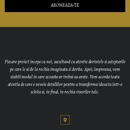
ABONEAZA-TE
Fiecare proiect incepe cu noi, ascultand cu atentie dorintele si asteptarile
pe care le ai de la rochia imaginata si dorita. Apoi, impreuna, vom
stabili modul in care aceasta ar trebui sa arate. Vom acorda toata
atentia de care e nevoie detaliilor pentru a transforma ideea ta intr-o
schita si, in final, in rochia visurilor tale.