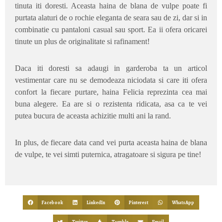
tinuta iti doresti. Aceasta haina de blana de vulpe poate fi
purtata alaturi de o rochie eleganta de seara sau de zi, dar si in
combinatie cu pantaloni casual sau sport. Ea ii ofera oricarei
tinute un plus de originalitate si rafinament!
Daca iti doresti sa adaugi in garderoba ta un articol
vestimentar care nu se demodeaza niciodata si care iti ofera
confort la fiecare purtare, haina Felicia reprezinta cea mai
buna alegere. Ea are si o rezistenta ridicata, asa ca te vei
putea bucura de aceasta achizitie multi ani la rand.
In plus, de fiecare data cand vei purta aceasta haina de blana
de vulpe, te vei simti puternica, atragatoare si sigura pe tine!
Facebook
LinkedIn
Pinterest
WhatsApp
Twitter
Tumblr
Email