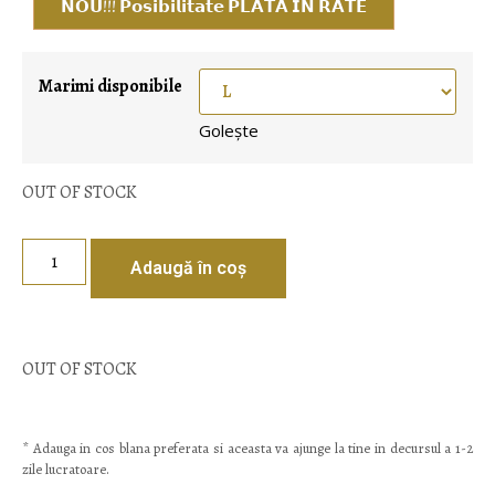
𝗡𝗢𝗨!!! 𝗣𝗼𝘀𝗶𝗯𝗶𝗹𝗶𝘁𝗮𝘁𝗲 𝗣𝗟𝗔𝗧𝗔 𝗜𝗡 𝗥𝗔𝗧𝗘
Marimi disponibile
Golește
OUT OF STOCK
Adaugă în coș
OUT OF STOCK
* Adauga in cos blana preferata si aceasta va ajunge la tine in decursul a 1-2
zile lucratoare.