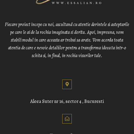
Fiecare proiect incepe cu noi, ascultand cu atentie dorintele si asteptarile
pe care le ai de la rochia imaginata si dorita. Apoi, impreuna, vom
stabili modul in care aceasta ar trebui sa arate. Vom acorda toata
atentia de care e nevoie detaliilor pentru a transforma ideea ta intr-o
schita si, in final, in rochia visurilor tale.
Aleea Suter nr 16, sector 4 , Bucuresti