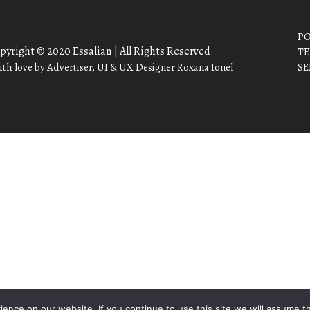
PO
pyright © 2020 Essalian | All Rights Reserved
TE
th love by Advertiser, UI & UX Designer Roxana Ionel
SE
nce on our website. If you continue to use this site we will assume th