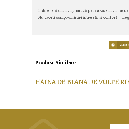
Indiferent daca va plimbati prin oras sau va bucurat
Nu faceti compromisuri intre stil si confort – ale
Faceb
Produse Similare
HAINA DE BLANA DE VULPE RI
2.695,00
lei
Selectează opțiunile