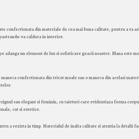
te confectionata din materiale de cea mai buna calitate, pentru a va as
 pastrandu-va caldura in interior.
pe adauga un element de lux si sofisticare geacii noastre. Blana este m
o maneca confectionata din tricot moale sau o maneca din acelasi materi
telor.
ignul sau elegant si feminin, cu taieturi care evidentiaza forma corpul
nale, cat si estetice.
tru a rezista in timp. Materialul de inalta calitate si atentia la detali