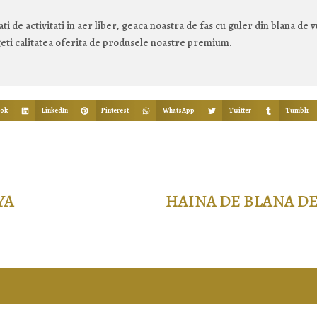
i de activitati in aer liber, geaca noastra de fas cu guler din blana de vu
geti calitatea oferita de produsele noastre premium.
ook
LinkedIn
Pinterest
WhatsApp
Twitter
Tumblr
YA
HAINA DE BLANA DE
2.475,00
lei
Selectează opțiunile