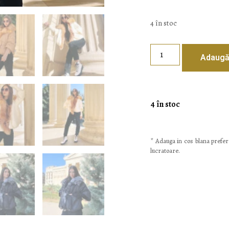
4 în stoc
Adaugă
4 în stoc
* Adauga in cos blana prefera
lucratoare.