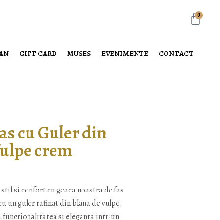
0
LAN
GIFT CARD
MUSES
EVENIMENTE
CONTACT
as cu Guler din
Vulpe crem
 stil si confort cu geaca noastra de fas
 un guler rafinat din blana de vulpe.
functionalitatea si eleganta intr-un