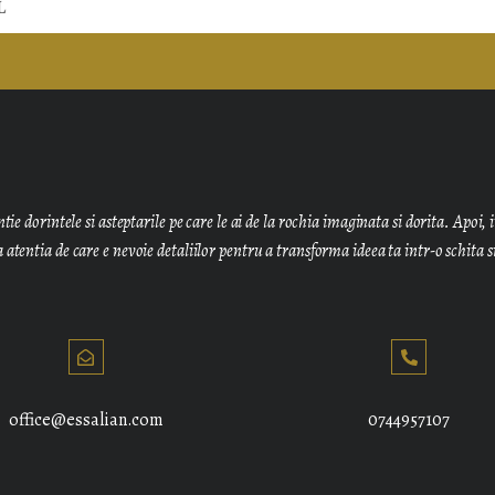
tie dorintele si asteptarile pe care le ai de la rochia imaginata si dorita. Apo
atentia de care e nevoie detaliilor pentru a transforma ideea ta intr-o schita si, 
office@essalian.com
0744957107