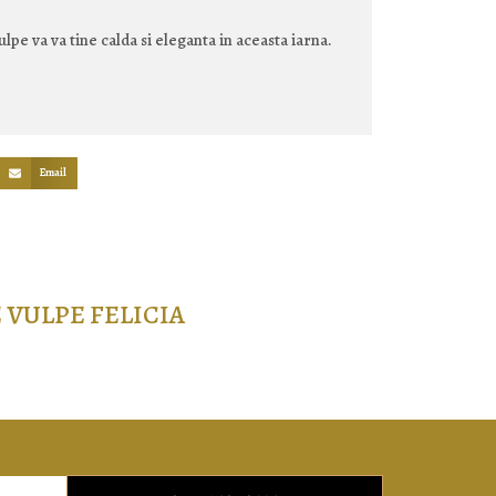
lpe va va tine calda si eleganta in aceasta iarna.
Email
 VULPE FELICIA