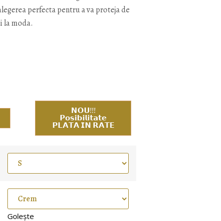
alegerea perfecta pentru a va proteja de
ti la moda.
𝗡𝗢𝗨!!!
𝗣𝗼𝘀𝗶𝗯𝗶𝗹𝗶𝘁𝗮𝘁𝗲
𝗣𝗟𝗔𝗧𝗔 𝗜𝗡 𝗥𝗔𝗧𝗘
Golește