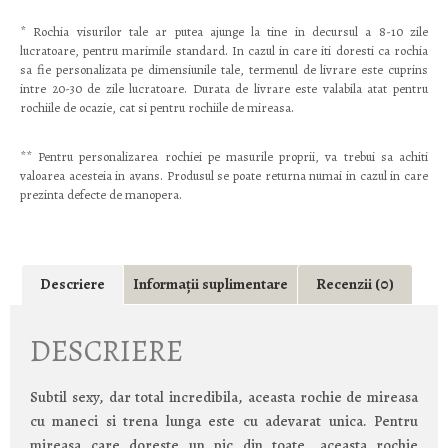
* Rochia visurilor tale ar putea ajunge la tine in decursul a 8-10 zile
lucratoare, pentru marimile standard. In cazul in care iti doresti ca rochia
sa fie personalizata pe dimensiunile tale, termenul de livrare este cuprins
intre 20-30 de zile lucratoare. Durata de livrare este valabila atat pentru
rochiile de ocazie, cat si pentru rochiile de mireasa.
** Pentru personalizarea rochiei pe masurile proprii, va trebui sa achiti
valoarea acesteia in avans. Produsul se poate returna numai in cazul in care
prezinta defecte de manopera.
Descriere
Informații suplimentare
Recenzii (0)
DESCRIERE
Subtil sexy, dar total incredibila, aceasta rochie de mireasa
cu maneci si trena lunga este cu adevarat unica. Pentru
mireasa care doreste un pic din toate, aceasta rochie