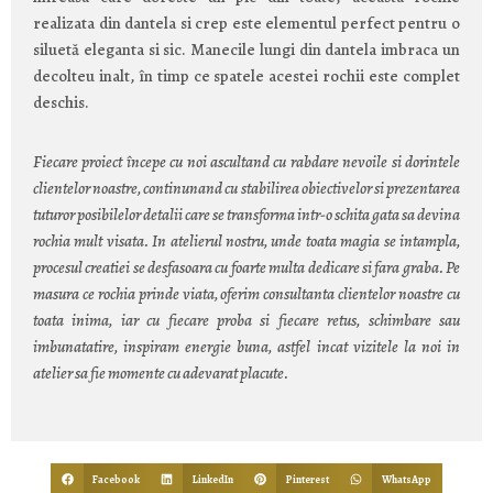
realizata din dantela si crep este elementul perfect pentru o
siluetă eleganta si sic. Manecile lungi din dantela imbraca un
decolteu inalt, în timp ce spatele acestei rochii este complet
deschis.
Fiecare proiect începe cu noi ascultand cu rabdare nevoile si dorintele
clientelor noastre, continunand cu stabilirea obiectivelor si prezentarea
tuturor posibilelor detalii care se transforma intr-o schita gata sa devina
rochia mult visata. In atelierul nostru, unde toata magia se intampla,
procesul creatiei se desfasoara cu foarte multa dedicare si fara graba. Pe
masura ce rochia prinde viata, oferim consultanta clientelor noastre cu
toata inima, iar cu fiecare proba si fiecare retus, schimbare sau
imbunatatire, inspiram energie buna, astfel incat vizitele la noi in
atelier sa fie momente cu adevarat placute.
Facebook
LinkedIn
Pinterest
WhatsApp