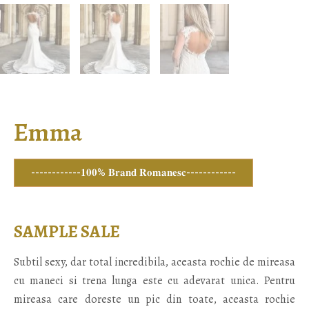
Emma
------------𝟏𝟎𝟎% 𝐁𝐫𝐚𝐧𝐝 𝐑𝐨𝐦𝐚𝐧𝐞𝐬𝐜------------
SAMPLE SALE
Subtil sexy, dar total incredibila, aceasta rochie de mireasa
cu maneci si trena lunga este cu adevarat unica. Pentru
mireasa care doreste un pic din toate, aceasta rochie