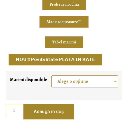
Probeaza rochia
Made to measure**
Tabel marimi
𝗡𝗢𝗨!!! 𝗣𝗼𝘀𝗶𝗯𝗶𝗹𝗶𝘁𝗮𝘁𝗲 𝗣𝗟𝗔𝗧𝗔 𝗜𝗡 𝗥𝗔𝗧𝗘
Marimi disponibile
Adaugă în coș